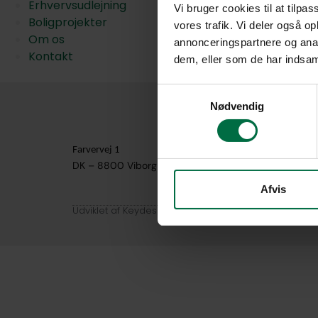
Erhvervsudlejning
Vi bruger cookies til at tilpas
Boligprojekter
vores trafik. Vi deler også 
Om os
annonceringspartnere og anal
Kontakt
dem, eller som de har indsaml
Samtykkevalg
Nødvendig
Farvervej 1
DK – 8800 Viborg
Afvis
Udviklet af Keydesign ApS