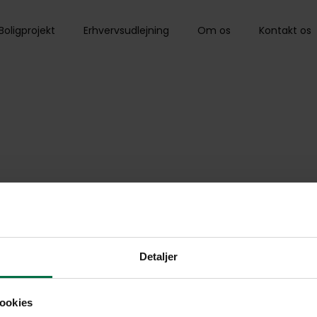
Boligprojekt
Erhvervsudlejning
Om os
Kontakt os
Detaljer
ookies