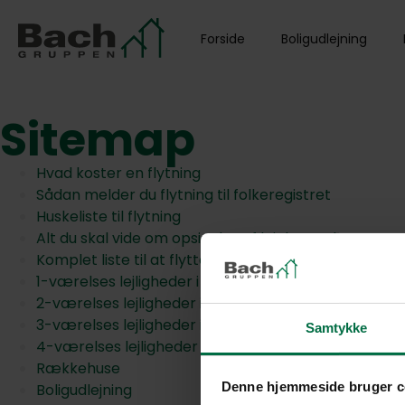
Forside
Boligudlejning
Sitemap
Hvad koster en flytning
Sådan melder du flytning til folkeregistret
Huskeliste til flytning
Alt du skal vide om opsigelse af lejekontrakt
Komplet liste til at flytte hjemmefra
1-værelses lejligheder i Viborg
2-værelses lejligheder i Viborg
3-værelses lejligheder i Viborg
Samtykke
4-værelses lejligheder i Viborg
Rækkehuse
Denne hjemmeside bruger c
Boligudlejning