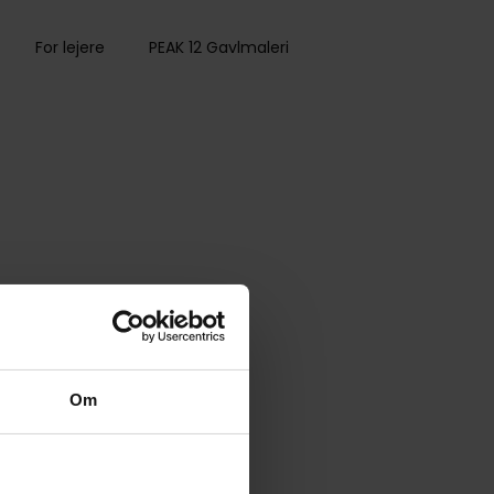
For lejere
PEAK 12 Gavlmaleri
Om