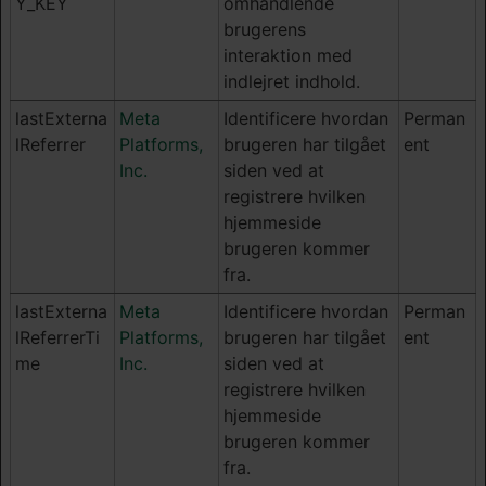
Y_KEY
omhandlende
brugerens
interaktion med
indlejret indhold.
lastExterna
Meta
Identificere hvordan
Perman
lReferrer
Platforms,
brugeren har tilgået
ent
Inc.
siden ved at
registrere hvilken
hjemmeside
brugeren kommer
fra.
lastExterna
Meta
Identificere hvordan
Perman
lReferrerTi
Platforms,
brugeren har tilgået
ent
me
Inc.
siden ved at
registrere hvilken
hjemmeside
brugeren kommer
fra.