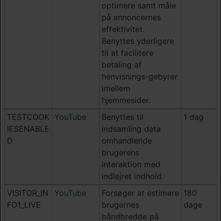
optimere samt måle
på annoncernes
effektivitet.
Benyttes yderligere
til at facilitere
betaling af
henvisnings-gebyrer
imellem
hjemmesider.
TESTCOOK
YouTube
Benyttes til
1 dag
IESENABLE
indsamling data
D
omhandlende
brugerens
interaktion med
indlejret indhold.
VISITOR_IN
YouTube
Forsøger at estimere
180
FO1_LIVE
brugernes
dage
båndbredde på