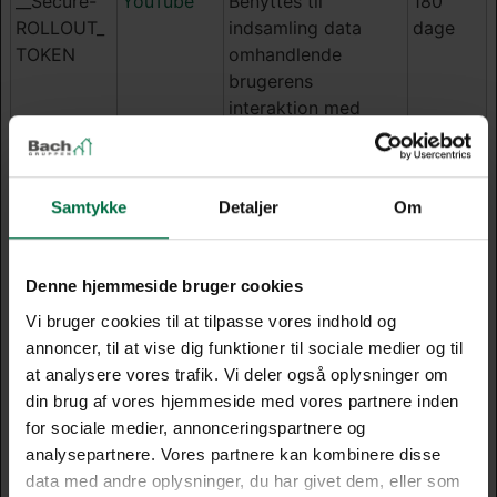
__Secure-
YouTube
Benyttes til
180
ROLLOUT_
indsamling data
dage
TOKEN
omhandlende
brugerens
interaktion med
indlejret indhold.
__Secure-
YouTube
Gemmer brugerens
Session
YEC
video-afspiller-
Samtykke
Detaljer
Om
præferencer ved
afspilning af en
indlejret YouTube
Denne hjemmeside bruger cookies
video
Vi bruger cookies til at tilpasse vores indhold og
__Secure-
YouTube
Benyttes til
180
annoncer, til at vise dig funktioner til sociale medier og til
YNID
indsamling data
dage
at analysere vores trafik. Vi deler også oplysninger om
omhandlende
din brug af vores hjemmeside med vores partnere inden
brugerens
for sociale medier, annonceringspartnere og
interaktion med
analysepartnere. Vores partnere kan kombinere disse
indlejret indhold.
data med andre oplysninger, du har givet dem, eller som