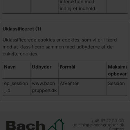
interaktion med
indlejret indhold.
Uklassificeret (1)
Uklassificerede cookies er cookies, som vi er i færd
med at klassificere sammen med udbyderne af de
enkelte cookies.
Navn
Udbyder
Formål
Maksimal
opbevarin
ep_session
www.bach
Afventer
Session
_id
gruppen.dk
+ 45 87 27 09 00
udlejning@bachgruppen.dk
Sitemap