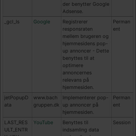
der benytter Google
Adsense.
_gcl_ls
Google
Registrerer
Perman
responsraten
ent
mellem brugeren og
hjemmesidens pop-
up annoncer - Dette
benyttes til at
optimere
annoncernes
relevans på
hjemmesiden.
jetPopupD
www.bach
Implementerer pop-
Perman
ata
gruppen.dk
up annoncer på
ent
hjemmesiden.
LAST_RES
YouTube
Benyttes til
Session
ULT_ENTR
indsamling data