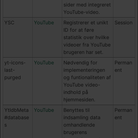
sider med integreret
YouTube-video.
YSC
YouTube
Registrerer et unikt
Session
ID for at føre
statistik over hvilke
videoer fra YouTube
brugeren har set.
yt-icons-
YouTube
Nødvendig for
Perman
last-
implementeringen
ent
purged
og funtionaliteten af
YouTube video-
indhold på
hjemmesiden.
YtIdbMeta
YouTube
Benyttes til
Perman
#database
indsamling data
ent
s
omhandlende
brugerens