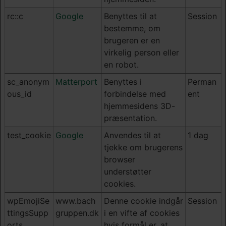
rc::c
Google
Benyttes til at
Session
bestemme, om
brugeren er en
virkelig person eller
en robot.
sc_anonym
Matterport
Benyttes i
Perman
ous_id
forbindelse med
ent
hjemmesidens 3D-
præsentation.
test_cookie
Google
Anvendes til at
1 dag
tjekke om brugerens
browser
understøtter
cookies.
wpEmojiSe
www.bach
Denne cookie indgår
Session
ttingsSupp
gruppen.dk
i en vifte af cookies
orts
hvis formål er, at