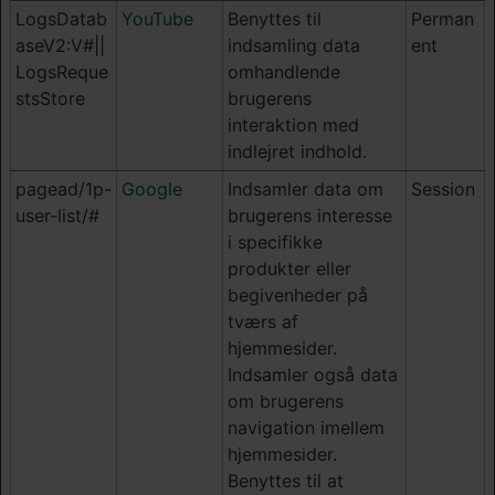
LogsDatab
YouTube
Benyttes til
Perman
aseV2:V#||
indsamling data
ent
LogsReque
omhandlende
stsStore
brugerens
interaktion med
indlejret indhold.
pagead/1p-
Google
Indsamler data om
Session
user-list/#
brugerens interesse
i specifikke
produkter eller
begivenheder på
tværs af
hjemmesider.
Indsamler også data
om brugerens
navigation imellem
hjemmesider.
Benyttes til at