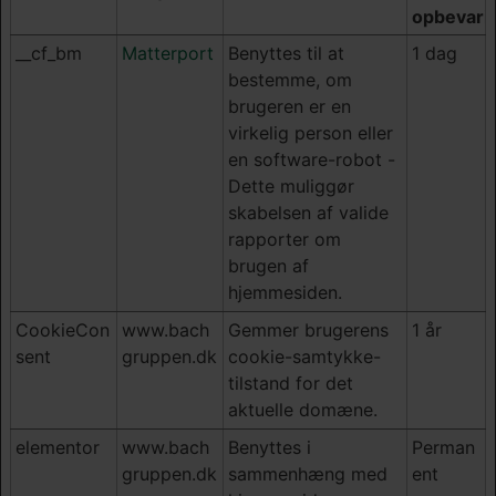
opbevarin
__cf_bm
Matterport
Benyttes til at
1 dag
bestemme, om
brugeren er en
virkelig person eller
en software-robot -
Dette muliggør
skabelsen af valide
rapporter om
brugen af
hjemmesiden.
CookieCon
www.bach
Gemmer brugerens
1 år
sent
gruppen.dk
cookie-samtykke-
tilstand for det
aktuelle domæne.
elementor
www.bach
Benyttes i
Perman
gruppen.dk
sammenhæng med
ent