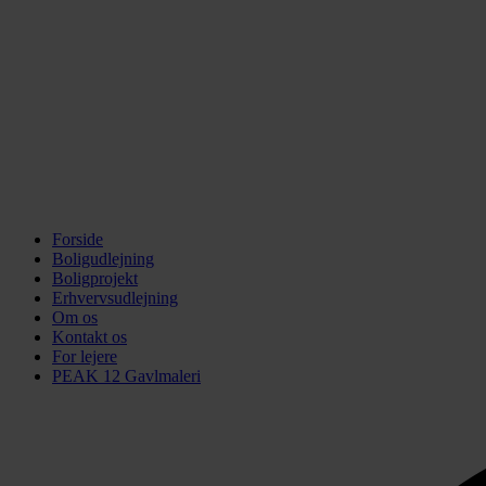
Forside
Boligudlejning
Boligprojekt
Erhvervsudlejning
Om os
Kontakt os
For lejere
PEAK 12 Gavlmaleri