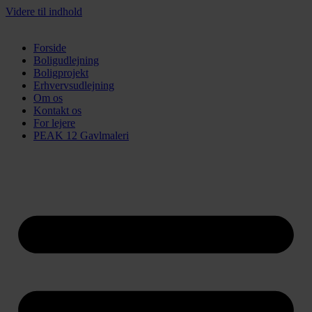
Videre til indhold
Forside
Boligudlejning
Boligprojekt
Erhvervsudlejning
Om os
Kontakt os
For lejere
PEAK 12 Gavlmaleri