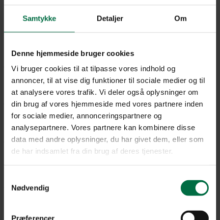
Samtykke
Detaljer
Om
Denne hjemmeside bruger cookies
4-værelses
Vi bruger cookies til at tilpasse vores indhold og
lejligheder i Viborg
annoncer, til at vise dig funktioner til sociale medier og til
at analysere vores trafik. Vi deler også oplysninger om
din brug af vores hjemmeside med vores partnere inden
Tag dine nærmeste under armen, og flyt ind i en 4-værelses lejlighed
i Viborg, hvor der er plads til alle, familie såvel som venner. Her
for sociale medier, annonceringspartnere og
kommer I til at bo i en charmerende og historisk by, hvor
analysepartnere. Vores partnere kan kombinere disse
kombinationen af bylivet, naturen og fællesskabet går op i en højere
data med andre oplysninger, du har givet dem, eller som
enhed.
de har indsamlet fra din brug af deres tjenester.
4-værelses lejligheder i Viborg
Samtykkevalg
Nødvendig
Tag dine nærmeste under armen, og flyt ind i en 4-værelses lejlighed
i Viborg, hvor der er plads til alle, familie såvel som venner. Her
kommer I til at bo i en charmerende og historisk by, hvor
kombinationen af bylivet, naturen og fællesskabet går op i en højere
Præferencer