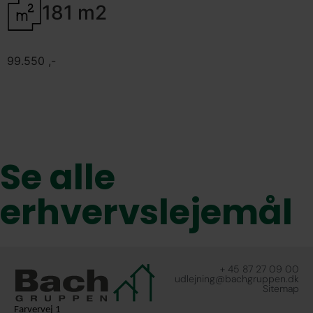
181 m2
99.550 ,-
Se alle
erhvervslejemål
+ 45 87 27 09 00
udlejning@bachgruppen.dk
Sitemap
Farvervej 1