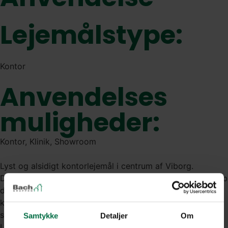
Lejemålstype:
Kontor
Anvendelses
muligheder:
Kontor, Klinik, Showroom
Lyst og alsidigt kontorlejemål i centrum af Viborg.
De 220 m2 indeholder enkeltmandskontor, kontorlandskab
der evt. kan deles i 3 med de eksisterende foldedøre,
køkken, frokoststue, toilet, badeværelse med brus og
sauna.
Samtykke
Detaljer
Om
Lejemålet ligger i markant bygning i centrum af Viborg og