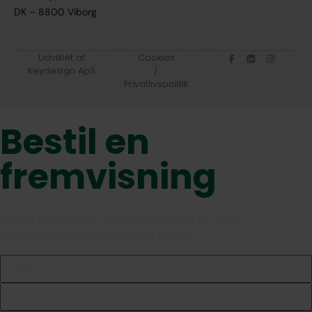
DK – 8800 Viborg
Udviklet af
Cookies
Keydesign ApS
/
Privatlivspolitik
Bestil en
fremvisning
Udfyld formularen og bliv kontaktet af vores
boligudlejningsteam snarest muligt.