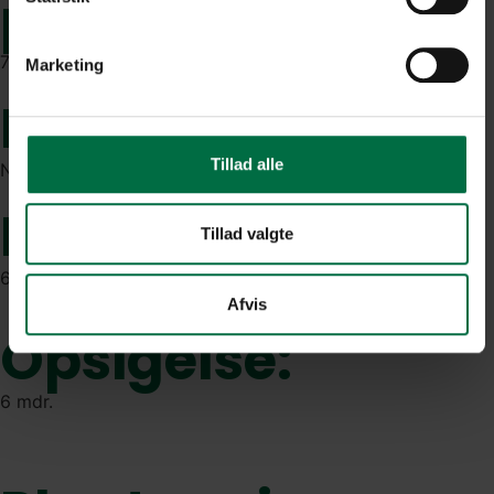
pr. kvm:
750 kr
Marketing
Lejeregulering:
Tillad alle
Nettoprisindeks - dog min. 2 %
Depositum:
Tillad valgte
6 mdr.
Afvis
Opsigelse:
6 mdr.