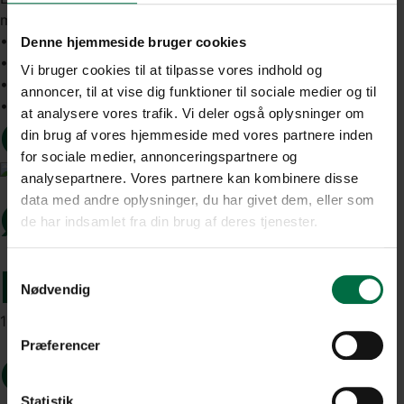
med parkeringspladser i umiddelbar nærhed.
• Central beliggenhed
Denne hjemmeside bruger cookies
• Gode eksponeringsmuligheder
Vi bruger cookies til at tilpasse vores indhold og
• Fleksibel planløsning
annoncer, til at vise dig funktioner til sociale medier og til
• Brus og sauna
at analysere vores trafik. Vi deler også oplysninger om
Galleri
din brug af vores hjemmeside med vores partnere inden
for sociale medier, annonceringspartnere og
analysepartnere. Vores partnere kan kombinere disse
Økonomien
data med andre oplysninger, du har givet dem, eller som
de har indsamlet fra din brug af deres tjenester.
Leje pa.:
Samtykkevalg
Nødvendig
165.000 kr
Præferencer
Gennemsnitsleje
Statistik