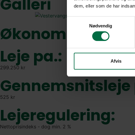
Galleri
dem, eller som de har indsaml
Samtykkevalg
Nødvendig
Økonomien
Leje pa.:
Afvis
299.250 kr
Gennemsnitsleje 
525 kr
Lejeregulering:
Nettoprisindeks - dog min. 2 %