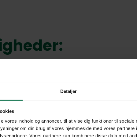
igheder:
ed facade mod Indre Ringvej.
m er yderst velegnede til kontor, undervisning, mødelokaler 
rholdsvis let at lave en ny indretning hvis det skulle ønske
Detaljer
ds.
ookies
se vores indhold og annoncer, til at vise dig funktioner til sociale
oplysninger om din brug af vores hjemmeside med vores partnere i
ysepartnere. Vores partnere kan kombinere disse data med andr