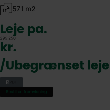
571 m2
Leje pa.
299.250
kr.
/Ubegrænset leje
PDF
Bestil en fremvisning