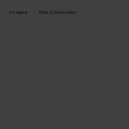
For lejere
PEAK 12 Gavlmaleri