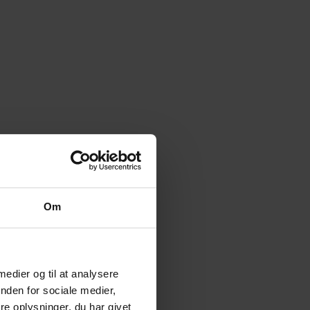
eller kliniklokaler.
s.
Om
 medier og til at analysere
nden for sociale medier,
e oplysninger, du har givet