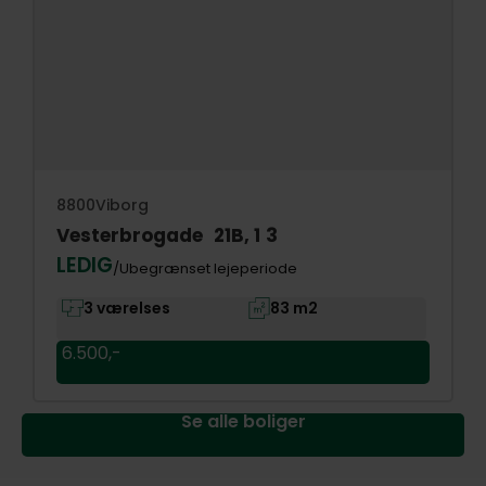
8800
Viborg
Vesterbrogade
21
B
, 1
3
LEDIG
/Ubegrænset lejeperiode
3 værelses
83 m2
6.500,-
Se alle boliger