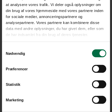
at analysere vores trafik. Vi deler også oplysninger om
Personer i husstanden
*
din brug af vores hjemmeside med vores partnere inden
1 voksen
for sociale medier, annonceringspartnere og
2 voksne
analysepartnere. Vores partnere kan kombinere disse
3 voksne
data med andre oplysninger, du har givet dem, eller som
Børn
*
de har indsamlet fra din brug af deres tjenester.
4+
1-3
Samtykkevalg
Nødvendig
nej
Er du pensionist?
*
Præferencer
Ja
Nej
Statistik
Din månedlige indkomst
*
Marketing