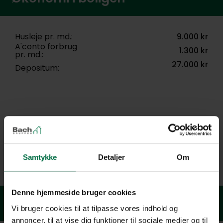
Husleje pr. md.:
9.000 kr
A'conto forbrug
1.300 kr
pr. md.:
27.000 kr
Depositum:
Samtykke
Detaljer
Om
Denne hjemmeside bruger cookies
Boligstøtte udregner
Vi bruger cookies til at tilpasse vores indhold og
annoncer, til at vise dig funktioner til sociale medier og til