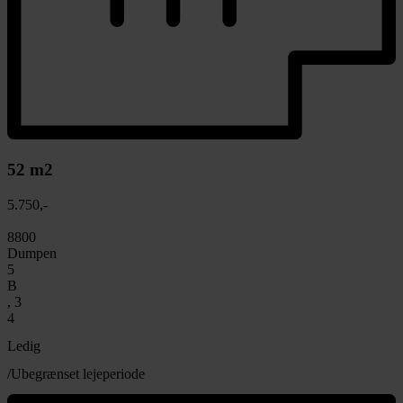
52 m2
5.750,-
8800
Dumpen
5
B
, 3
4
Ledig
/Ubegrænset lejeperiode