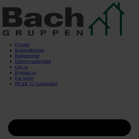
Videre
til
indhold
Forside
Boligudlejning
Boligprojekt
Erhvervsudlejning
Om os
Kontakt os
For lejere
PEAK 12 Gavlmaleri