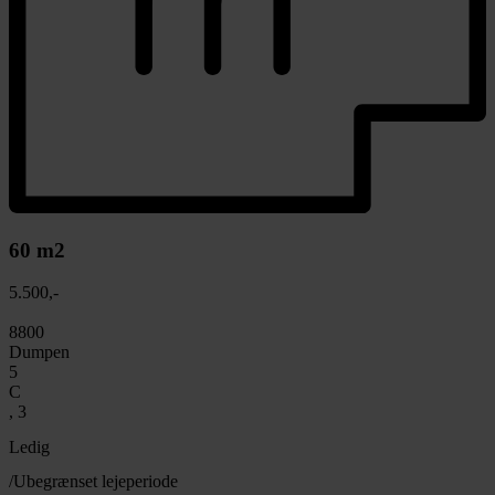
60 m2
5.500,-
8800
Dumpen
5
C
, 3
Ledig
/Ubegrænset lejeperiode