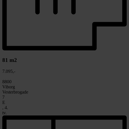
81 m2
7.095,-
8800
Viborg
Vesterbrogade
7
E
, 4.
tv.