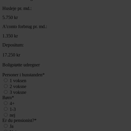
Husleje pr. md.:
5.750 kr
A'conto forbrug pr. md.:
1.350 kr
Depositum:
17.250 kr
Boligstøtte udregner
Personer i husstanden
*
1 voksen
2 voksne
3 voksne
Børn
*
4+
1-3
nej
Er du pensionist?
*
Ja