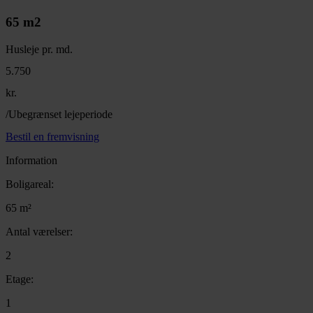
65 m2
Husleje pr. md.
5.750
kr.
/Ubegrænset lejeperiode
Bestil en fremvisning
Information
Boligareal:
65 m²
Antal værelser:
2
Etage:
1