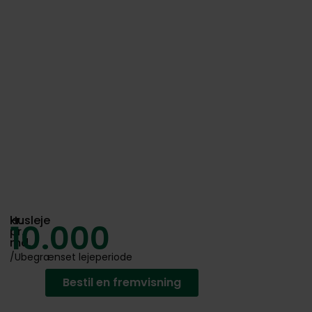
Husleje
kr.
10.000
pr.
md.
/Ubegrænset lejeperiode
Bestil en fremvisning