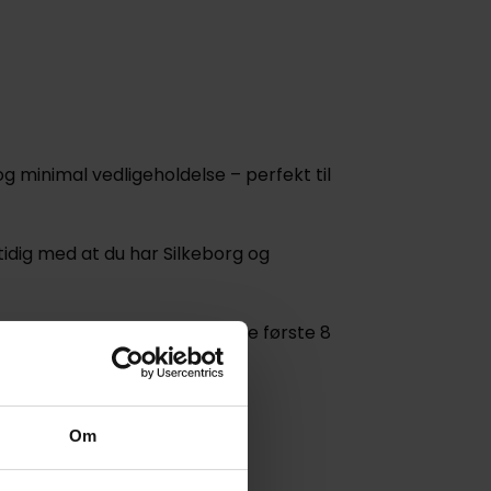
g minimal vedligeholdelse – perfekt til
idig med at du har Silkeborg og
en af de attraktive boliger - De første 8
ovember.
Om