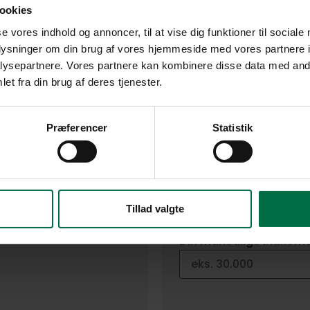
ookies
se vores indhold og annoncer, til at vise dig funktioner til sociale
oplysninger om din brug af vores hjemmeside med vores partnere i
Boligstøtte 
ysepartnere. Vores partnere kan kombinere disse data med andr
et fra din brug af deres tjenester.
Personer i husstanden
10.000 kr
1 voksen
Præferencer
Statistik
30.000 kr
2 voksne
3 voksne
Er du pensionist?
*
Ja
Tillad valgte
Nej
Din månedlige indkoms