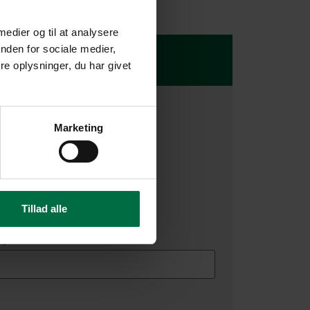
 medier og til at analysere
nden for sociale medier,
udregner
e oplysninger, du har givet
*
Børn
*
4+
Marketing
1-3
nej
Tillad alle
t
*