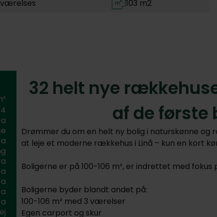
 værelses
103 m2
32 helt nye rækkehuse 
m²
af de første
4
Ja
se
Drømmer du om en helt ny bolig i naturskønne og ro
Ja
at leje et moderne rækkehus i Linå – kun en kort kør
ng
Ja
Boligerne er på 100-106 m², er indrettet med fokus p
Ja
Ja
Boligerne byder blandt andet på:
Ja
100-106 m² med 3 værelser
Ja
ej
Egen carport og skur