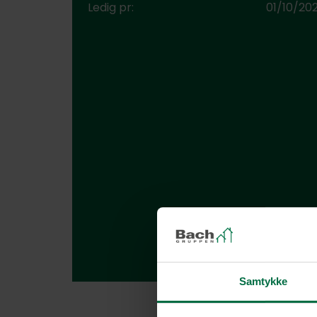
Ledig pr:
01/10/20
Samtykke