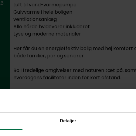
26
Luft til vand-varmepumpe
Gulvvarme i hele boligen
ventilationsanlæg
Alle hårde hvidevarer inkluderet
Lyse og moderne materialer
Her får du en energieffektiv bolig med høj komfort o
både familier, par og seniorer.
Bo i fredelige omgivelser med naturen tæt på, samt
hverdagens faciliteter inden for kort afstand.
Kontakt os allerede i dag for at blive skrevet op til 
forventes at være klar til indflytning til oktober/N
PLANTEGNING ER VEJLEDENDE
Detaljer