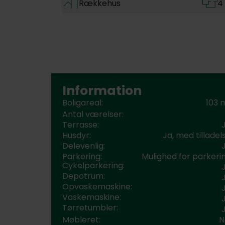
Rækkehus
4
Information
Boligareal:
103 
Antal værelser:
Terrasse:
Husdyr:
Ja, med tilladel
Delevenlig:
Parkering:
Mulighed for parkeri
Cykelparkering:
Depotrum:
Opvaskemaskine:
Vaskemaskine:
Tørretumbler:
Møbleret:
N