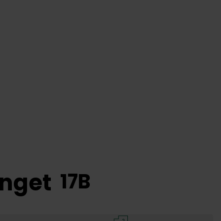
nget
17
B