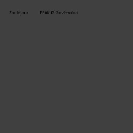
For lejere
PEAK 12 Gavlmaleri