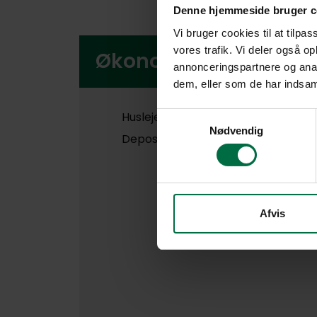
Denne hjemmeside bruger c
Vi bruger cookies til at tilpas
vores trafik. Vi deler også 
Økonomi i boligen
annonceringspartnere og anal
dem, eller som de har indsaml
Husleje pr. md.:
Samtykkevalg
Nødvendig
Depositum:
Afvis