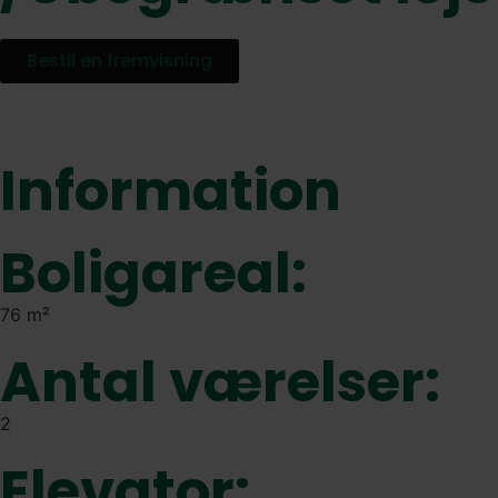
Bestil en fremvisning
Information
Boligareal:
76 m²
Antal værelser:
2
Elevator: