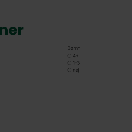
gner
Børn
*
4+
1-3
nej