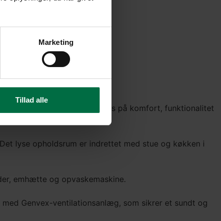
Marketing
Tillad alle
en velindrettet bolig med fokus på komfort, funktionalitet
Det lyse opholdsrum er indrettet med stue og køkken i
ader, emhætte og opvaskemaskine.
t med Genvex-ventilationsanlæg, som sikrer et sundt og