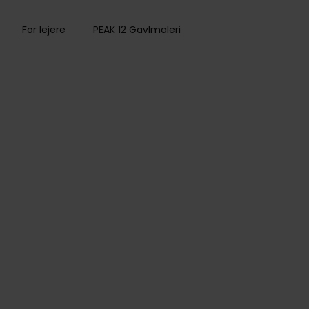
For lejere
PEAK 12 Gavlmaleri