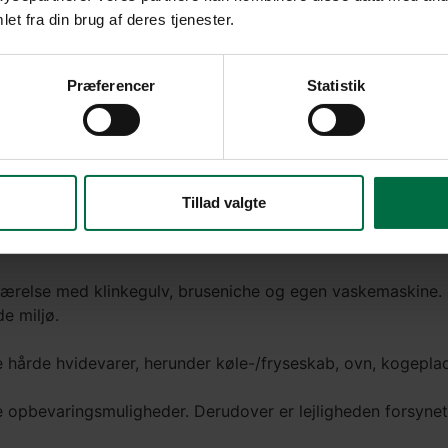
et fra din brug af deres tjenester.
Præferencer
Statistik
lev
Tillad valgte
e i en nyopført ejendom centralt i Fjerritslev. Her får du 
værelse med klinkegulv, bruseniche og egen vaskemaskine. 
e miljø.
 hårde hvidevarer, herunder køle-/fryseskab, ovn, kogepl
 opbevaringsmuligheder. Derudover er lejligheden forsyne