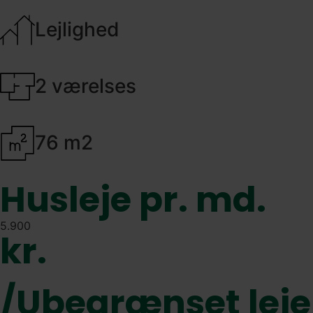
Lejlighed
2 værelses
76 m2
Husleje pr. md.
5.900
kr.
/Ubegrænset leje