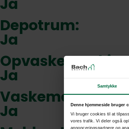
Ja
Depotrum:
Ja
Opvaskemaskine
Ja
Samtykke
Vaskemaskine:
Ja
Denne hjemmeside bruger c
Vi bruger cookies til at tilpas
vores trafik. Vi deler også 
annonceringspartnere og anal