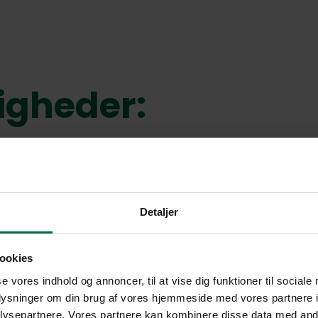
igheder:
.
 blive indrettet efter ønske.
aurant eller cafe.
Detaljer
rette nogle fede salgslokaler.
n.
ookies
se vores indhold og annoncer, til at vise dig funktioner til sociale
oplysninger om din brug af vores hjemmeside med vores partnere i
ysepartnere. Vores partnere kan kombinere disse data med andr