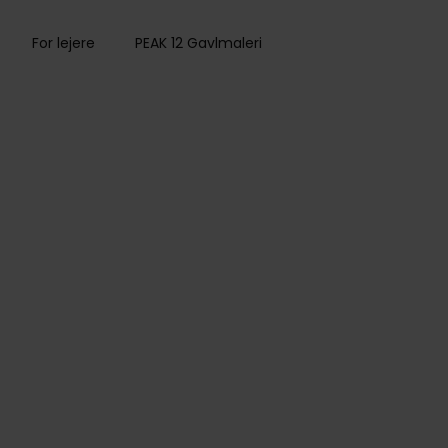
For lejere
PEAK 12 Gavlmaleri