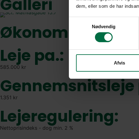
Galleri
dem, eller som de har indsaml
Samtykkevalg
Økonomien
Nødvendig
Leje pa.:
Afvis
585.000 kr
Gennemsnitsleje 
1.351 kr
Lejeregulering:
Nettoprisindeks - dog min. 2 %