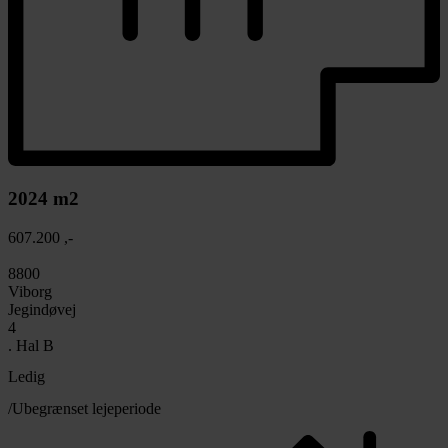
2024 m2
607.200 ,-
8800
Viborg
Jegindøvej
4
. Hal B
Ledig
/Ubegrænset lejeperiode