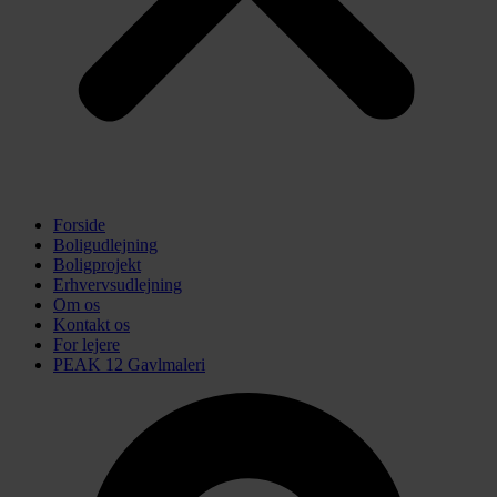
Forside
Boligudlejning
Boligprojekt
Erhvervsudlejning
Om os
Kontakt os
For lejere
PEAK 12 Gavlmaleri