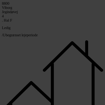
8800
Viborg
Jegindøvej
4
. Hal F
Ledig
/Ubegrænset lejeperiode