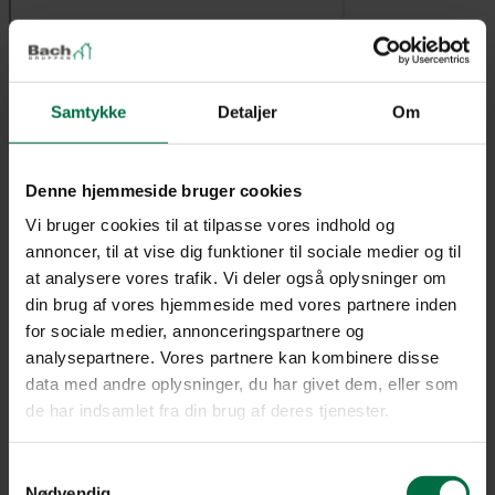
I samme område
Samtykke
Detaljer
Om
Erhvervslejemål
8800
Denne hjemmeside bruger cookies
Viborg
Vi bruger cookies til at tilpasse vores indhold og
Farvervej
13
annoncer, til at vise dig funktioner til sociale medier og til
at analysere vores trafik. Vi deler også oplysninger om
Ledig
din brug af vores hjemmeside med vores partnere inden
/Ubegrænset lejeperiode
for sociale medier, annonceringspartnere og
analysepartnere. Vores partnere kan kombinere disse
data med andre oplysninger, du har givet dem, eller som
de har indsamlet fra din brug af deres tjenester.
Samtykkevalg
Nødvendig