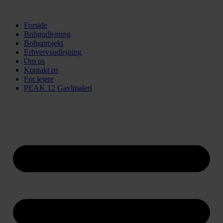
Videre
til
Forside
indhold
Boligudlejning
Boligprojekt
Erhvervsudlejning
Om os
Kontakt os
For lejere
PEAK 12 Gavlmaleri