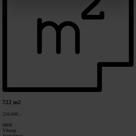
722 m2
216.600 ,-
8800
Viborg
Jegindøvej