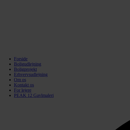
Forside
Boligudlejning
Boligprojekt
Erhvervsudlejning
Om os
Kontakt os
For lejere
PEAK 12 Gavlmaleri