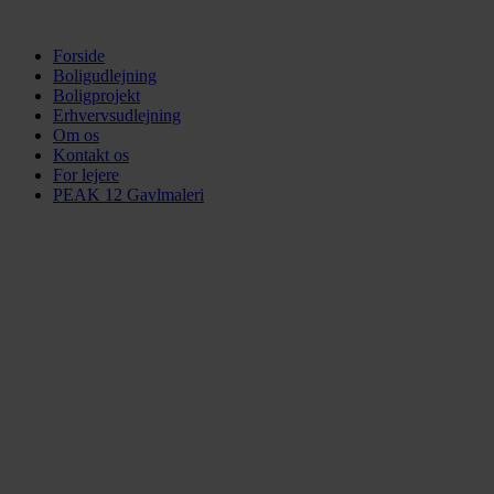
Videre
til
Forside
indhold
Boligudlejning
Boligprojekt
Erhvervsudlejning
Om os
Kontakt os
For lejere
PEAK 12 Gavlmaleri